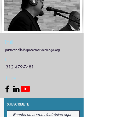
Email
pastoradolfo@aposentoaltochicago.org
Call
312 479-7481
Follow
SUBSCRIBETE