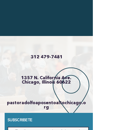
312 479-7481
1357 N. California Ave.
Chicago, Illinois 60622
pastoradolfoaposentoaltochicago.o
rg
SUBSCRIBETE